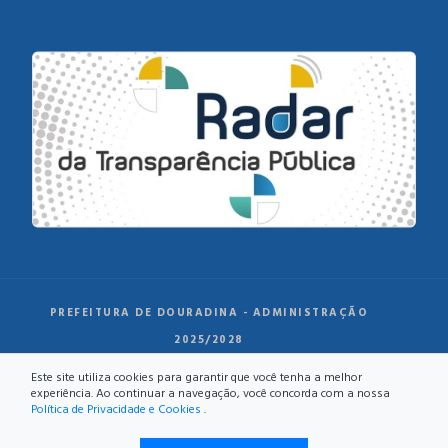
PREFEITURA DE DOURADINA - ADMINISTRAÇÃO
2025/2028
Este site utiliza cookies para garantir que você tenha a melhor
experiência. Ao continuar a navegação, você concorda com a nossa
Política de Privacidade e Cookies
.