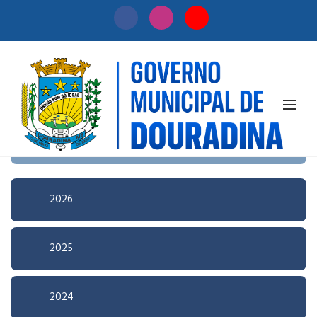
Início
/
Licitação
Pesquisa Avançada
2026
2025
2024