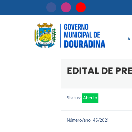
A
Início
/
Licitaçã
EDITAL DE PR
Status:
Aberto
Número/ano:
45/2021