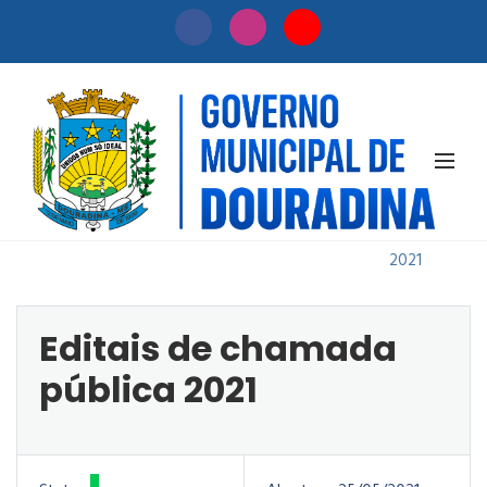
Editais de
Início
Licitação
chamada
/
/
pública
2021
Editais de chamada
pública 2021