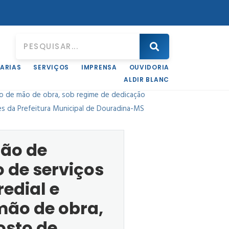
ARIAS
SERVIÇOS
IMPRENSA
OUVIDORIA
da para a prestação de serviços contínuos de
ALDIR BLANC
nto de mão de obra, sob regime de dedicação
es da Prefeitura Municipal de Douradina-MS
ção de
 de serviços
edial e
mão de obra,
osto de