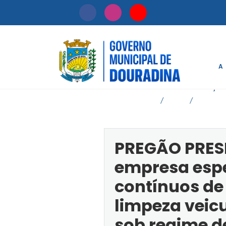
A
Início
Licitação
/
/
PREGÃO PRESE
empresa espe
contínuos de
limpeza veic
sob regime d