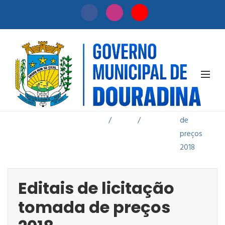
Editais de
licitação
Início
Licitação
tomada
/
/
de
preços
2018
Editais de licitação
tomada de preços