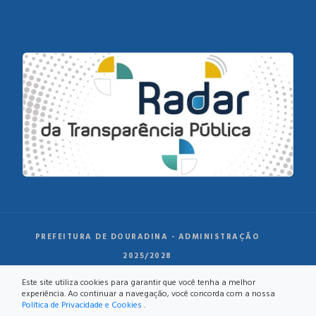
PREFEITURA DE DOURADINA - ADMINISTRAÇÃO
2025/2028
Este site utiliza cookies para garantir que você tenha a melhor
experiência. Ao continuar a navegação, você concorda com a nossa
Política de Privacidade e Cookies
.