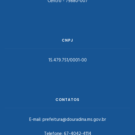
Centro - 79880-007
CNPJ
15.479.751/0001-00
CONTATOS
E-mail:
prefeitura@douradina.ms.gov.br
Telefone:
67-4042-4114