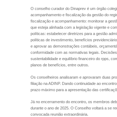
O conselho curador do Dinaprev é um órgão colegi
acompanhamento e fiscalização da gestão do regime
fiscalização e acompanhamento: monitorar a gestão
que esteja alinhada com a legislação vigente e c
políticas: estabelecer diretrizes para a gestão adm
políticas de investimento, benefícios previdenciári
e aprovar as demonstrações contábeis, orçamentári
conformidade com as normativas legais. Decisões e
sustentabilidade e equilíbrio financeiro do rpps, 
planos de benefícios, entre outros.
Os conselheiros analisaram e aprovaram duas pro
filiação na ADINP. Dando continuidade ao encontr
prazo máximo para a apresentação das certificaçõ
Já no encerramento do encontro, os membros deba
durante o ano de 2025. O Conselho voltará a se reu
convocada reunião extraordinária.