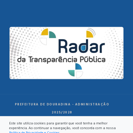
PREFEITURA DE DOURADINA - ADMINISTRAÇÃO
2025/2028
Este site utiliza cookies para garantir que você tenha a melhor
experiência. Ao continuar a navegação, você concorda com a nossa