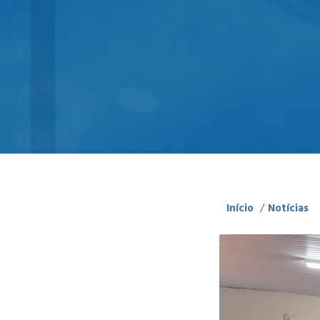
Início
/
Notícias