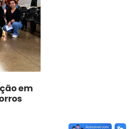
ação em
orros