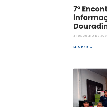
7º Encon
informaç
Douradi
31 DE JULHO DE 202
LEIA MAIS →