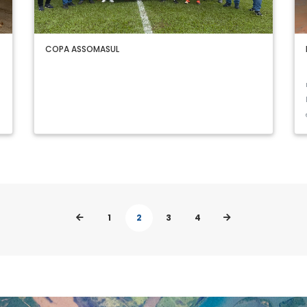
COPA ASSOMASUL
1
2
3
4