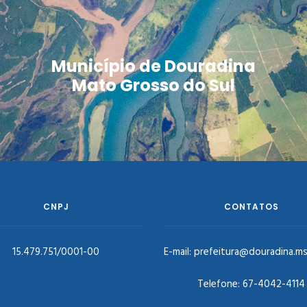
Município de Douradina
Mato Grosso do Sul
CNPJ
CONTATOS
15.479.751/0001-00
E-mail:
prefeitura@douradina.ms
Telefone:
67-4042-4114