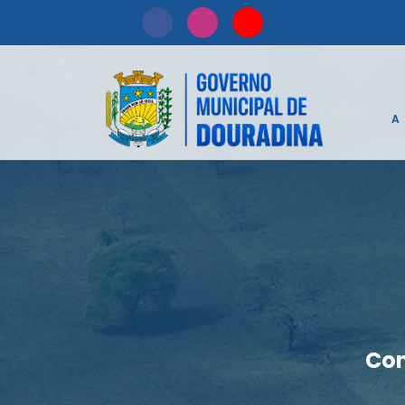
A
Con