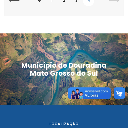
1
2
3
4
Município de Douradina
Mato Grosso do Sul
LOCALIZAÇÃO