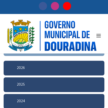
Início
/
Licitação
Pesquisa Avançada
2026
2025
2024