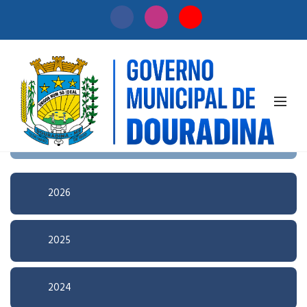
Início
/
Licitação
Pesquisa Avançada
2026
2025
2024