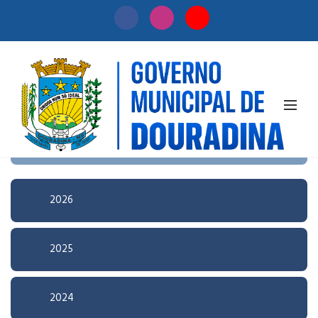
Início
/
Licitação
Pesquisa Avançada
2026
2025
2024