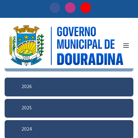
Início
/
Licitação
Pesquisa Avançada
2026
2025
2024