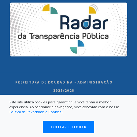
PREFEITURA DE DOURADINA - ADMINISTRAÇÃO
2025/2028
Este site utiliza cookies para garantir que você tenha a melhor
experiência. Ao continuar a navegação, você concorda com a nossa
Política de Privacidade e Cookies
.
ACEITAR E FECHAR
DESENVOLVIMENTO: