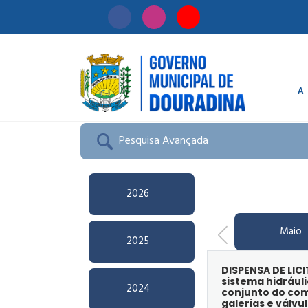
A
Início
/
Licitação
Pesquisa Avançada
2026
Maio
2025
DISPENSA DE LIC
sistema hidrául
2024
conjunto do com
galerias e válvu