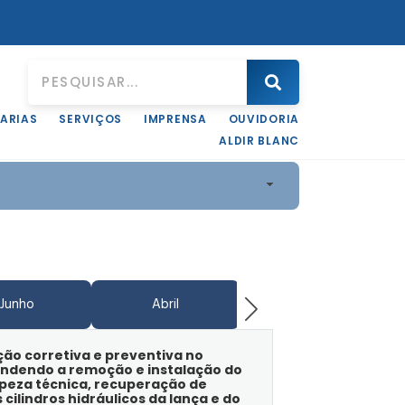
ARIAS
SERVIÇOS
IMPRENSA
OUVIDORIA
ALDIR BLANC
Junho
Abril
Junho
ão corretiva e preventiva no
endendo a remoção e instalação do
peza técnica, recuperação de
 cilindros hidráulicos da lança e do