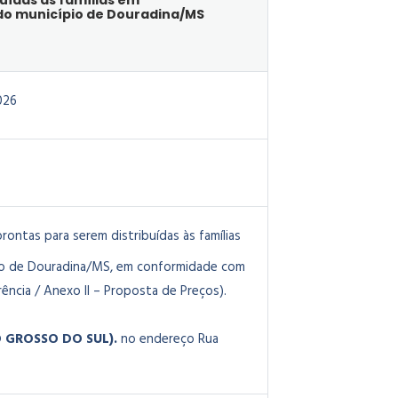
uídas às famílias em
 do município de Douradina/MS
026
rontas para serem distribuídas às famílias
ípio de Douradina/MS, em conformidade com
ência / Anexo II – Proposta de Preços).
O GROSSO DO SUL).
no endereço Rua