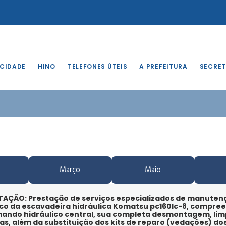
 CIDADE
HINO
TELEFONES ÚTEIS
A PREFEITURA
SECRET
Março
Maio
ITAÇÃO: Prestação de serviços especializados de manutenç
ico da escavadeira hidráulica Komatsu pc160lc-8, compre
ando hidráulico central, sua completa desmontagem, lim
las, além da substituição dos kits de reparo (vedações) dos