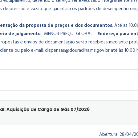
o equipamento, devendo o serviço ser executado integralmente nas 
es de pressão e vazão que garantam os padrões de desempenho origin
sentação da proposta de preços e dos documentos
: Até as 10:0
ério de julgamento
: MENOR PREÇO GLOBAL.
Endereço para ent
propostas e envios de documentação serão recebidas mediante prot
diente ou pelo e-mail: dispensas@douradina.ms.gov.br
até às 10:00 h
al: Aquisição de Carga de Gás 07/2026
Abertura:
28/04/2