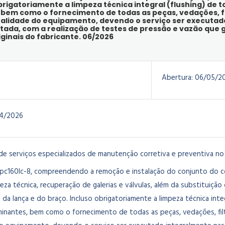
brigatoriamente a limpeza técnica integral (flushing) de 
bem como o fornecimento de todas as peças, vedações, fi
alidade do equipamento, devendo o serviço ser executado
ada, com a realização de testes de pressão e vazão que
inais do fabricante. 06/2026
Abertura:
06/05/2
4/2026
de serviços especializados de manutenção corretiva e preventiva no 
 pc160lc-8, compreendendo a remoção e instalação do conjunto do co
a técnica, recuperação de galerias e válvulas, além da substituição
s da lança e do braço. Incluso obrigatoriamente a limpeza técnica inte
nantes, bem como o fornecimento de todas as peças, vedações, filt