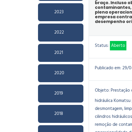
braço. Incluso o
contaminantes, 
2023
plena operacion
empresa contrat
desempenho orig
2022
Status:
Aberto
2021
Publicado em:
29/0
2020
Objeto:
Prestação 
2019
hidráulica Komatsu
desmontagem, limpez
2018
cilindros hidráulico
remoção de contami