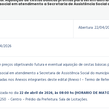
l: Aquisição de cestas básicas prontas para serem distrib
 social em atendimento a Secretaria de Assistência Social
Abertura:
22/04/2
4/2026
e preços objetivando futura e eventual aquisição de cestas básicas p
 social em atendimento a Secretaria de Assistência Social do munic
cadas nos Anexos integrantes deste edital (Anexo I – Termo de Refer
lizada no dia
22 de abril de 2026
, às 08:00 hs (HORARIO DE MAT
250 - Centro – Prédio da Prefeitura. Sala de Licitações.