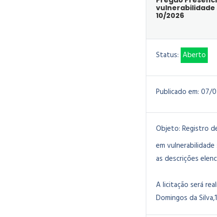
Pregão Presencia
vulnerabilidade
10/2026
Status:
Aberto
Publicado em:
07/0
Objeto:
Registro d
em vulnerabilidade
as descrições elen
A licitação será rea
Domingos da Silva,1