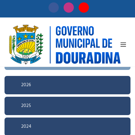
Início
/
Licitação
Pesquisa Avançada
2026
2025
2024