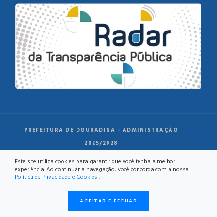
PREFEITURA DE DOURADINA - ADMINISTRAÇÃO
2025/2028
Este site utiliza cookies para garantir que você tenha a melhor
experiência. Ao continuar a navegação, você concorda com a nossa
Política de Privacidade e Cookies
.
ACEITAR E FECHAR
DESENVOLVIMENTO: