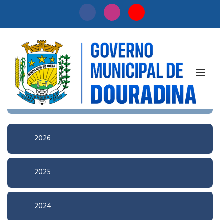
Início
/
Licitação
Pesquisa Avançada
2026
2025
2024