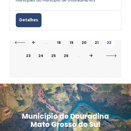
municipais do município de Douradina/MS.
Detalhes
...
18
19
20
21
22
23
24
25
26
...
Município de Douradina
Mato Grosso do Sul