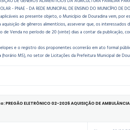
QUISIÇÃO DE GÊNEROS ALIMENTÍCIOS DA AGRICULTURA FAMILIAR P
OLAR - PNAE - DA REDE MUNICIPAL DE ENSINO DO MUNICÍPIO DE
aplicáveis ao presente objeto, o Município de Douradina vem, por es
 a aquisição de gêneros alimentícios, asseverar que, os interessado
to de Venda no período de 20 (vinte) dias a contar da publicação, co
elopes e o registro dos proponentes ocorrerão em ato formal público
h
(horário MS), no setor de Licitações da Prefeitura Municipal de Do
co: PREGÃO ELETRÔNICO 02-2026 AQUISIÇÃO DE AMBULÂNCIA 