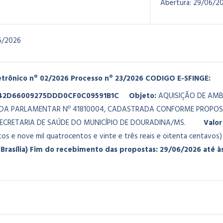
Abertura:
29/06/2
6/2026
etrônico nº 02/2026
Processo nº 23/2026
CODIGO E-SFINGE:
42D66009275DDD0CF0C09591B1C
Objeto:
AQUISIÇÃO DE AMB
DA PARLAMENTAR Nº 41810004, CADASTRADA CONFORME PROPOST
ECRETARIA DE SAÚDE DO MUNICÍPIO DE DOURADINA/MS.
Valor
os e nove mil quatrocentos e vinte e três reais e oitenta centavos)
Brasília)
Fim do recebimento das propostas: 29/06/2026 até às 