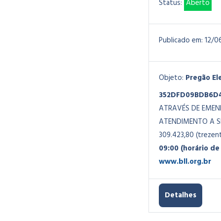
Status:
Aberto
Publicado em:
12/0
Objeto:
Pregão El
352DFD09BDB6D
ATRAVÉS DE EMEN
ATENDIMENTO A S
309.423,80 (trezent
09:00 (horário de 
www.bll.org.br
Detalhes