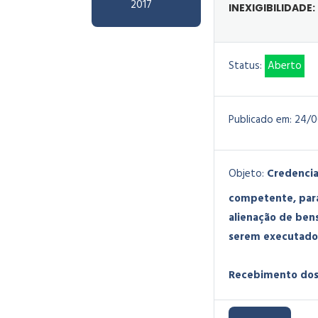
2017
INEXIGIBILIDADE
Status:
Aberto
Publicado em:
24/0
Objeto:
Credencia
competente, para 
alienação de bens
serem executados
Recebimento dos 