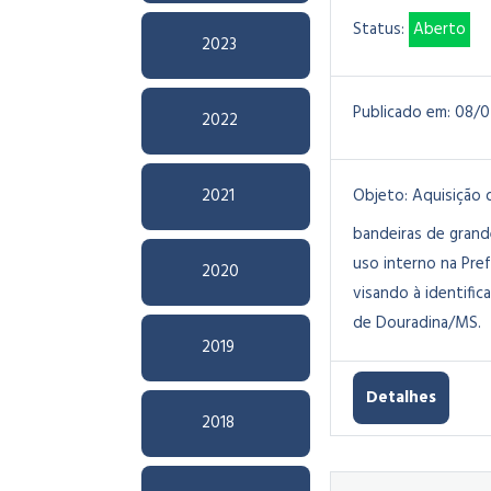
Status:
Aberto
2023
Publicado em:
08/0
2022
2021
Objeto:
Aquisição 
bandeiras de grand
uso interno na Pref
2020
visando à identific
de Douradina/MS.
2019
Detalhes
2018