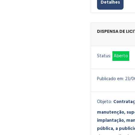
Detalhes
DISPENSA DE LIC
Status:
Aberto
Publicado em:
23/0
Objeto:
Contrataç
manutenção, supo
implantação, manu
pública, a public