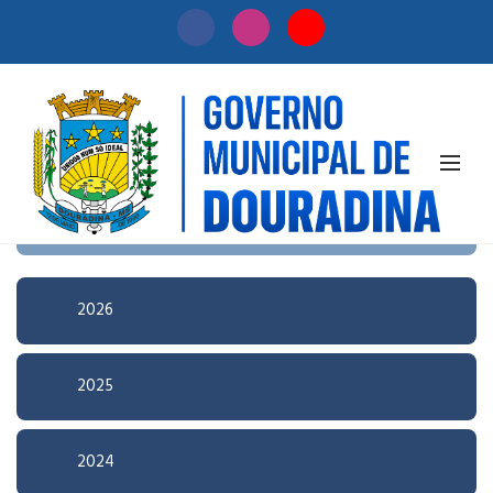
Início
/
Licitação
Pesquisa Avançada
2026
2025
2024