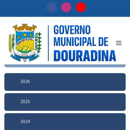
Início
/
Licitação
Pesquisa Avançada
2026
2025
2024