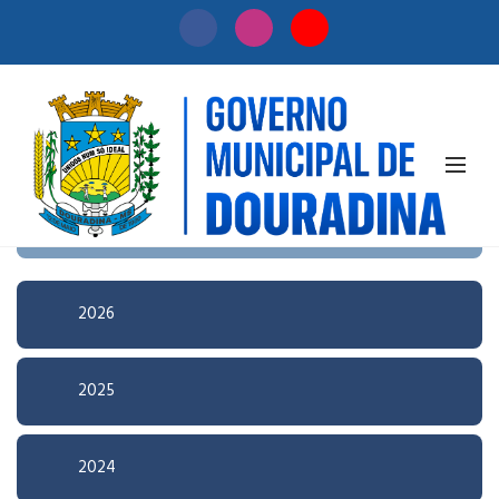
Início
/
Licitação
Pesquisa Avançada
2026
2025
2024