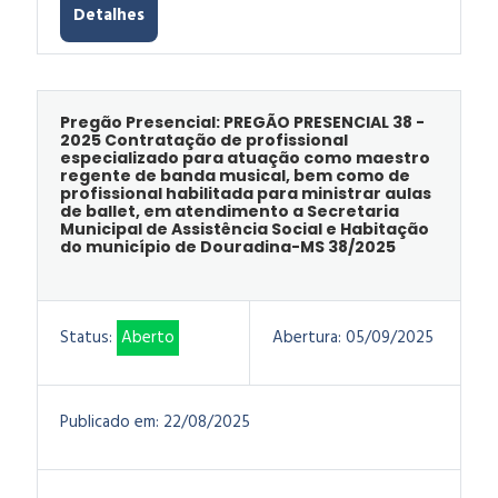
Detalhes
Pregão Presencial: PREGÃO PRESENCIAL 38 -
2025 Contratação de profissional
especializado para atuação como maestro
regente de banda musical, bem como de
profissional habilitada para ministrar aulas
de ballet, em atendimento a Secretaria
Municipal de Assistência Social e Habitação
do município de Douradina-MS 38/2025
Status:
Aberto
Abertura:
05/09/2025
Publicado em:
22/08/2025