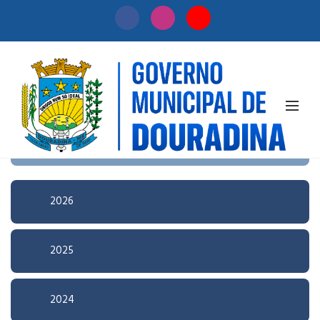
Início
/
Licitação
Pesquisa Avançada
2026
2025
2024