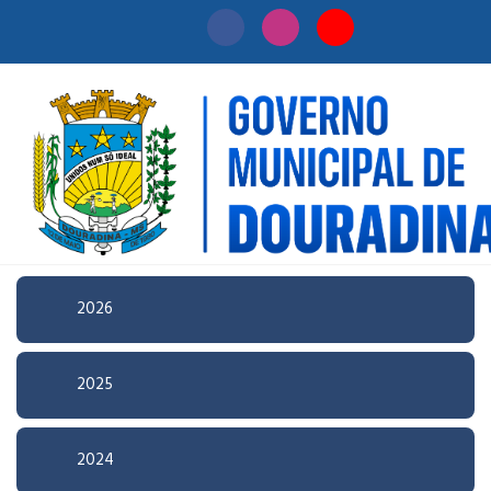
Início
/
Licitação
Pesquisa Avançada
2026
2025
2024