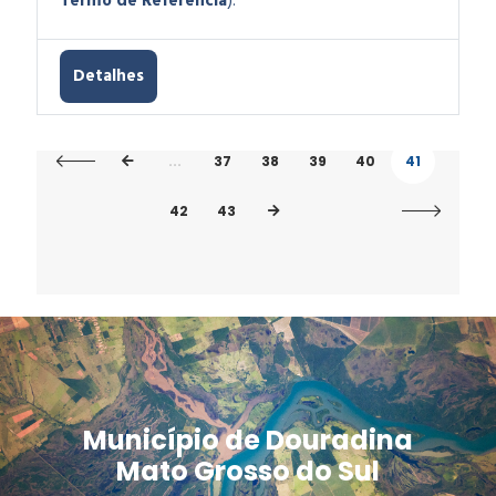
Termo de Referência
).
Detalhes
...
37
38
39
40
41
42
43
Município de Douradina
Mato Grosso do Sul