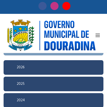
Início
/
Licitação
Pesquisa Avançada
2026
2025
2024