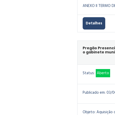
ANEXO II TERMO D
Detalhes
Pregão Presenci
o gabinete muni
Status:
Aberto
Publicado em:
03/0
Objeto:
Aquisição 