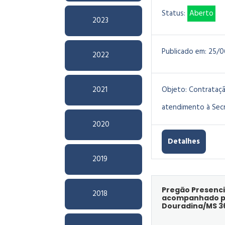
Status:
Aberto
2023
Publicado em:
25/0
2022
2021
Objeto:
Contrataçã
atendimento à Secr
2020
Detalhes
2019
Pregão Presenci
2018
acompanhado pel
Douradina/MS 3