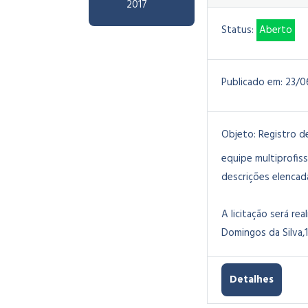
2017
Status:
Aberto
Publicado em:
23/0
Objeto:
Registro d
equipe multiprofis
descrições elencad
A licitação será rea
Domingos da Silva,1
Detalhes