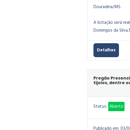
Douradina/MS.
A licitação será rea
Domingos da Silva,1
Detalhes
Pregão Presenci
tijolos, dentre 
Status:
Aberto
Publicado em:
03/0