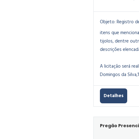
Objeto:
Registro d
itens que menciona 
tijolos, dentre ou
descrições elencad
A licitação será rea
Domingos da Silva,1
Detalhes
Pregão Presenci