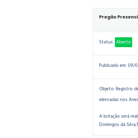
Pregão Presenci
Status:
Aberto
Publicado em:
09/0
Objeto:
Registro d
elencadas nos Anex
A licitação será rea
Domingos da Silva,1