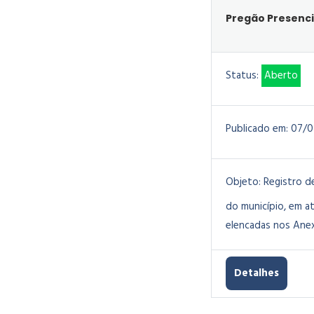
Pregão Presenci
Status:
Aberto
Publicado em:
07/0
Objeto:
Registro d
do município, em a
elencadas nos Anex
Detalhes