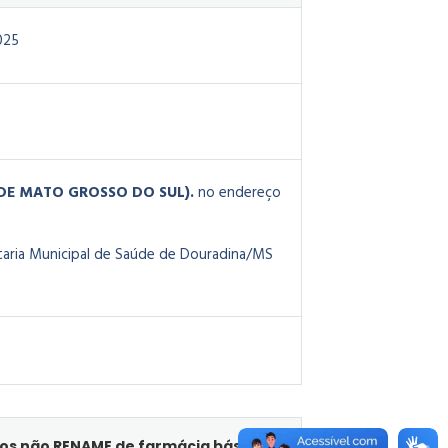
025
O DE MATO GROSSO DO SUL).
no endereço
aria Municipal de Saúde de Douradina/MS
tos não RENAME de farmácia básica